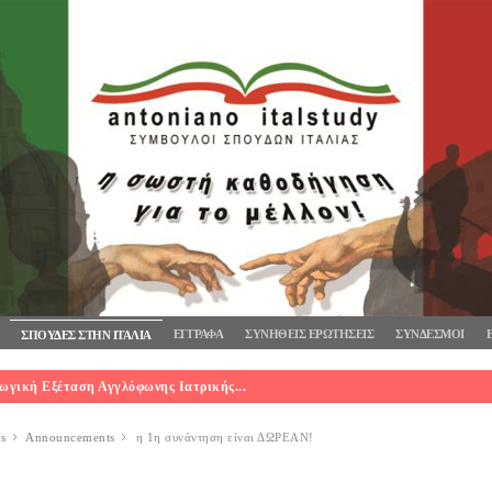
ΕΓΓΡΑΦΑ
ΣΥΝΗΘΕΙΣ ΕΡΩΤΗΣΕΙΣ
ΣΥΝΔΕΣΜΟΙ
ΣΠΟΥΔΕΣ ΣΤΗΝ ΙΤΑΛΙΑ
ωγική Εξέταση Αγγλόφωνης Ιατρικής...
es
Announcements
η 1η συνάντηση είναι ΔΩΡΕΑΝ!