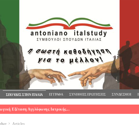
ΕΓΓΡΑΦΑ
ΣΥΝΗΘΕΙΣ ΕΡΩΤΗΣΕΙΣ
ΣΥΝΔΕΣΜΟΙ
ΣΠΟΥΔΕΣ ΣΤΗΝ ΙΤΑΛΙΑ
ωγική Εξέταση Αγγλόφωνης Ιατρικής...
υδων
Articles